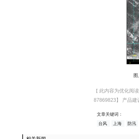
图
此内容为优化阅
【
87869823
】 产品
文章关键词：
台风
上海
防汛
相关新闻