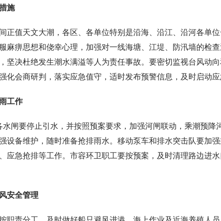
措施
间正值天文大潮，各区、各单位特别是沿海、沿江、沿河各单位
服麻痹思想和侥幸心理，加强对一线海塘、江堤、防汛墙的检查
，坚决杜绝发生潮水满溢等人为责任事故。要密切监视台风动向
强化会商研判，落实应急值守，适时发布预警信息，及时启动应
雨工作
各水闸要停止引水，并按照预案要求，加强河闸联动，乘潮预降
强设备维护，随时准备抢排雨水。移动泵车和排水突击队要加强
、应急抢排等工作。市容环卫职工要按预案，及时清理路边进水
风安全管理
按职责分工，及时做好船只避风进港、海上作业及近海养殖人员