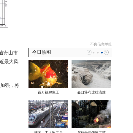
不良信息举报
今日热图
<
>
江省舟山市
附近最大风
所加强，将
百万锦鲤鱼王
壶口瀑布冰挂流凌
德国：工人罢工后
探访千年传统工艺