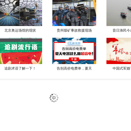
北京奥运场馆的现状
贵州煤矿事故救援现场
昔日渔民今
追剧术语了解一下！
告别高价电费单，夏天
中国式军婚
中国军人秒杀外军
今年夏天最美的脸