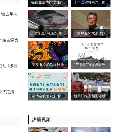
探访北京“城市之眼”...
千年回望司马光—国...
 较去年同
北京地铁1号线新增“...
《李光羲的艺术道路...
风：这些需要
遇见北京的别样秋天
“三条鱼”的进博会故...
启动Ⅲ级应
些防范措
进博会吸引众多“回...
恒天纤维亮相国际纱...
热播视频