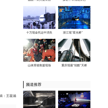
十万现金托运中消失
浙江现“星光桥”
山体滑坡救援现场
重庆现最“炫酷”天桥
频道推荐
辑：王莜涵