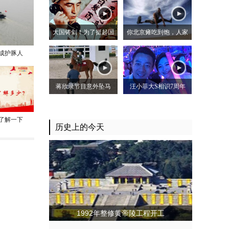
大国铸剑！为了挺起国
你北京瘫吃到饱，人家
成护豚人
蒋欣录节目意外坠马
汪小菲大S相识7周年
了解一下
历史上的今天
1992年整修黄帝陵工程开工