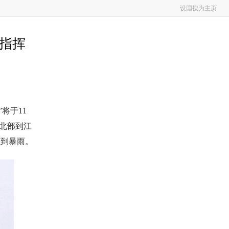
设国搜为主页
汛指挥
将于11
江北部到江
雨到暴雨。