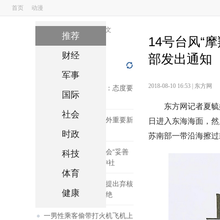
首页
动漫
国搜头条 更多阅读
>>
国搜头条
上海
>
正文
推荐
14号台风“
财经
部发出通知
实时热点
军事
2018-08-10 16:53
|
东方网
沙特加拿大争端后续：态度要
国际
强硬 但生意不能停
东方网记者夏毓
社会
2018年8月10日国内外重要新
日进入东海海面，然
闻
时政
苏南部一带沿海擦过
菅义伟：安倍自己将会“妥善
科技
判断”是否参拜靖国神社
体育
美媒传美国曾向朝鲜提出弃核
健康
时间表 但遭朝方拒绝
一男性乘客偷带打火机飞机上