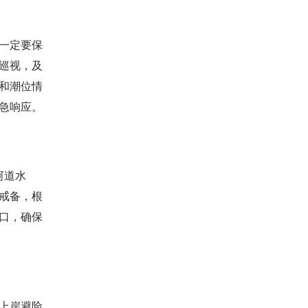
一定要保
巡视，及
和潮位情
急响应。
河道水
戒备，根
口，确保
上岸避险