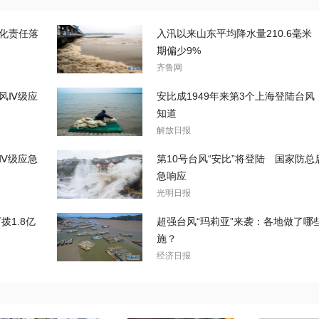
强化责任落
入汛以来山东平均降水量210.6毫米
期偏少9%
齐鲁网
台风Ⅳ级应
安比成1949年来第3个上海登陆台
知道
解放日报
风Ⅳ级应急
第10号台风“安比”将登陆 国家防总
急响应
光明日报
1.8亿
超强台风“玛莉亚”来袭：各地做了哪
施？
经济日报