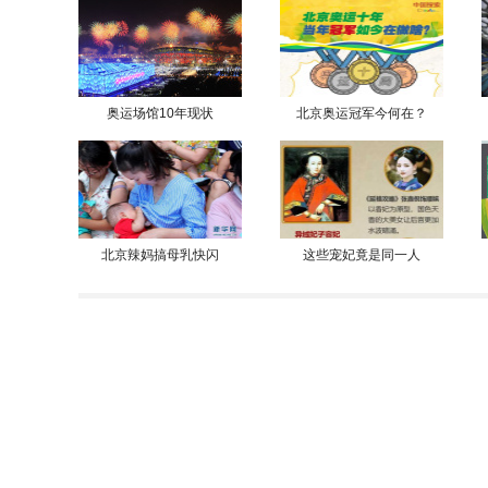
奥运场馆10年现状
北京奥运冠军今何在？
北京辣妈搞母乳快闪
这些宠妃竟是同一人
全国征兵工作拉开序幕
解放军报点赞的电影