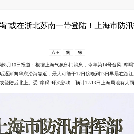
摩羯”或在浙北苏南一带登陆！上海市防
婕8月10日报道：根据上海气象部门消息，今年第14号台风“摩羯”
后逐渐向华东沿海靠近，最大可能于12日傍晚到13日早晨在浙
或登陆后北上。受“摩羯”环流影响，预计12-13日上海局地有大