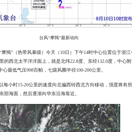
台风“摩羯”最新动向
风“摩羯”（热带风暴级）今天（10日）下午14时中心位置位于浙
公里的西北太平洋洋面上，就是北纬22.8度、东经132.0度，中心
中心最低气压998百帕，七级风圈半径100-200公里。
将以每小时15-20公里的速度向北偏西转西北方向移动，强度将有
海东部海面，然后逐渐向华东沿海靠近。