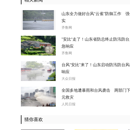
山东全力做好台风“云雀”防御工作 
实
齐鲁网
”安比“走了！山东省防总终止防汛防
急响应
齐鲁网
台风“安比”来了！山东启动防汛防台
响应
大众日报
全国多地遭暴雨和台风袭击 两部门下拨
元救灾
人民日报
猜你喜欢