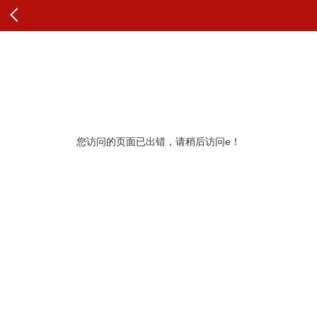
查看原文
纠错
您访问的页面已出错，请稍后访问e！
更多推荐
展开查看更多
查看更多头条内容和评论
最新评论