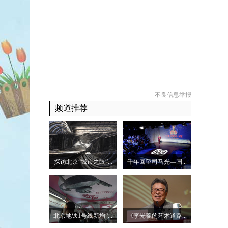
不良信息举报
频道推荐
探访北京“城市之眼”...
千年回望司马光—国...
北京地铁1号线新增“...
《李光羲的艺术道路...