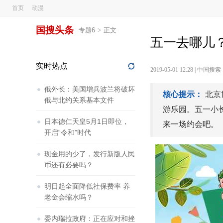
首页
动漫
国搜头条
专题6
>
正文
五一去哪儿
实时热点
2019-05-01 12:28
|
中国搜索
俄外长：美国增兵波兰将破坏
核心提示：
北京
俄与北约关系基本文件
游乐园。五一小
日本德仁天皇5月1日即位，
来一场约会吧。
开启“令和”时代
现金用的少了，发行新版人民
币还有必要吗？
明日起全面降低社保费率 养
老金会缩水吗？
委内瑞拉政府：正在应对和挫